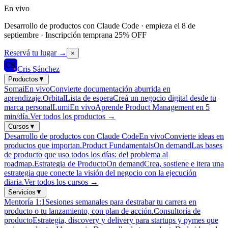
En vivo
Desarrollo de productos con Claude Code · empieza el 8 de
septiembre · Inscripción temprana 25% OFF
Reservá tu lugar
→
×
Cris Sánchez
Productos
▼
Somai
En vivo
Convierte documentación aburrida en
aprendizaje.
Orbital
Lista de espera
Creá un negocio digital desde tu
marca personal
Lumi
En vivo
Aprende Product Management en 5
min/día.
Ver todos los productos
→
Cursos
▼
Desarrollo de productos con Claude Code
En vivo
Convierte ideas en
productos que importan.
Product Fundamentals
On demand
Las bases
de producto que uso todos los días: del problema al
roadmap.
Estrategia de Producto
On demand
Crea, sostiene e itera una
estrategia que conecte la visión del negocio con la ejecución
diaria.
Ver todos los cursos
→
Servicios
▼
Mentoría 1:1
Sesiones semanales para destrabar tu carrera en
producto o tu lanzamiento, con plan de acción.
Consultoría de
producto
Estrategia, discovery y delivery para startups y pymes que