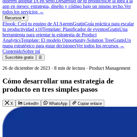
quieren adoptar IA en serio.
Desarrollo de tu producto
De la idea a la
app en meses: estrategia, diseño y código bajo un mismo techo.
Ver
todos los servicios
→
Recursos
▼
Ebook: Creá tu equipo de AI Agents
Gratis
Guía práctica para escalar
tu productividad x10
Template: Planificador de eventos
Gratis
Una
herramienta para orientar tu estrategia de Product
Analytics
Template: El modelo Opportunity-Solution Tree
Gratis
Un
mapa estratégico para guiar decisiones
Ver todos los recursos
→
Contenido
Sobre mí
Suscribite gratis
☰
26 de diciembre de 2023 · 8 min de lectura · Product Management
Cómo desarrollar una estrategia de
producto en tres simples pasos
X
LinkedIn
WhatsApp
Copiar enlace