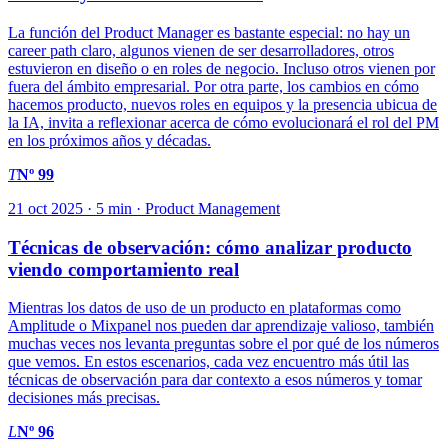
La función del Product Manager es bastante especial: no hay un
career path claro, algunos vienen de ser desarrolladores, otros
estuvieron en diseño o en roles de negocio. Incluso otros vienen por
fuera del ámbito empresarial. Por otra parte, los cambios en cómo
hacemos producto, nuevos roles en equipos y la presencia ubicua de
la IA, invita a reflexionar acerca de cómo evolucionará el rol del PM
en los próximos años y décadas.
T
Nº 99
21 oct 2025 · 5 min · Product Management
Técnicas de observación: cómo analizar producto
viendo comportamiento real
Mientras los datos de uso de un producto en plataformas como
Amplitude o Mixpanel nos pueden dar aprendizaje valioso, también
muchas veces nos levanta preguntas sobre el por qué de los números
que vemos. En estos escenarios, cada vez encuentro más útil las
técnicas de observación para dar contexto a esos números y tomar
decisiones más precisas.
L
Nº 96