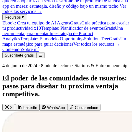
quieren adoptar IA en serio.
Desarrollo de tu producto
De la idea a la
app en meses: estrategia, diseño y código bajo un mismo techo.
Ver
todos los servicios
→
Recursos
▼
Ebook: Crea tu equipo de AI Agents
Gratis
Guía práctica para escalar
tu productividad x10
Template: Planificador de eventos
Gratis
Una
herramienta para orientar tu estrategia de Product
Analytics
Template: El modelo Opportunity-Solution Tree
Gratis
Un
mapa estratégico para guiar decisiones
Ver todos los recursos
→
Contenido
Sobre mí
Suscríbete gratis
☰
4 de junio de 2024 · 8 min de lectura · Startups & Entrepreneurship
El poder de las comunidades de usuarios:
pasos para diseñar tu próxima ventaja
competitiva.
X
LinkedIn
WhatsApp
Copiar enlace