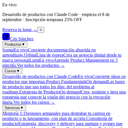
En vivo
Desarrollo de productos con Claude Code · empieza el 8 de
septiembre · Inscripción temprana 25% OFF
Reserva tu lugar
→
×
Cris Sánchez
Productos
▼
Somai
En vivo
Convierte documentación aburrida en
aprendizaje.
Orbital
Lista de espera
Crea un negocio digital desde tu
marca personal
Lumi
En vivo
Aprende Product Management en 5
min/día.
Ver todos los productos
→
Cursos
▼
Desarrollo de productos con Claude Code
En vivo
Convierte ideas en
productos que importan.
Product Fundamentals
On demand
Las bases
de producto que uso todos los días: del problema al
roadmap.
Estrategia de Producto
On demand
Crea, sostiene e itera una
estrategia que conecte la visión del negocio con la ejecución
diaria.
Ver todos los cursos
→
Servicios
▼
Mentoría 1:1
Sesiones semanales para destrabar tu carrera en
producto o tu lanzamiento, con plan de acción.
Consultoría de
producto
Estrategia, discovery y delivery para startups y pymes que