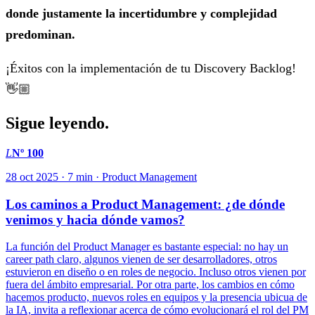
donde justamente la incertidumbre y complejidad
predominan.
¡Éxitos con la implementación de tu Discovery Backlog!
👋🏼
Sigue leyendo.
L
Nº 100
28 oct 2025 · 7 min · Product Management
Los caminos a Product Management: ¿de dónde
venimos y hacia dónde vamos?
La función del Product Manager es bastante especial: no hay un
career path claro, algunos vienen de ser desarrolladores, otros
estuvieron en diseño o en roles de negocio. Incluso otros vienen por
fuera del ámbito empresarial. Por otra parte, los cambios en cómo
hacemos producto, nuevos roles en equipos y la presencia ubicua de
la IA, invita a reflexionar acerca de cómo evolucionará el rol del PM