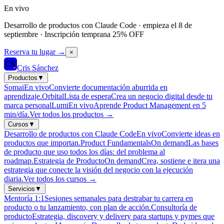
En vivo
Desarrollo de productos con Claude Code · empieza el 8 de
septiembre · Inscripción temprana 25% OFF
Reserva tu lugar
→
×
Cris Sánchez
Productos
▼
Somai
En vivo
Convierte documentación aburrida en
aprendizaje.
Orbital
Lista de espera
Crea un negocio digital desde tu
marca personal
Lumi
En vivo
Aprende Product Management en 5
min/día.
Ver todos los productos
→
Cursos
▼
Desarrollo de productos con Claude Code
En vivo
Convierte ideas en
productos que importan.
Product Fundamentals
On demand
Las bases
de producto que uso todos los días: del problema al
roadmap.
Estrategia de Producto
On demand
Crea, sostiene e itera una
estrategia que conecte la visión del negocio con la ejecución
diaria.
Ver todos los cursos
→
Servicios
▼
Mentoría 1:1
Sesiones semanales para destrabar tu carrera en
producto o tu lanzamiento, con plan de acción.
Consultoría de
producto
Estrategia, discovery y delivery para startups y pymes que