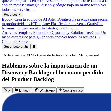
quieren adoptar IA en serio.
Desarrollo de tu producto
De la idea a la
app en meses: estrategia, diseño y código bajo un mismo techo.
Ver
todos los servicios
→
Recursos
▼
Ebook: Crea tu equipo de AI Agents
Gratis
Guía práctica para escalar
tu productividad x10
Template: Planificador de eventos
Gratis
Una
herramienta para orientar tu estrategia de Product
Analytics
Template: El modelo Opportunity-Solution Tree
Gratis
Un
mapa estratégico para guiar decisiones
Ver todos los recursos
→
Contenido
Sobre mí
Suscríbete gratis
☰
16 de enero de 2024 · 6 min de lectura · Product Management
Hablemos sobre la importancia de un
Discovery Backlog: el hermano perdido
del Product Backlog
X
LinkedIn
WhatsApp
Copiar enlace