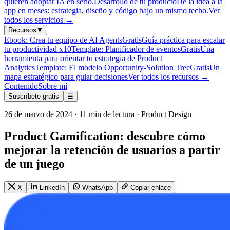
quieren adoptar IA en serio.
Desarrollo de tu producto
De la idea a la
app en meses: estrategia, diseño y código bajo un mismo techo.
Ver
todos los servicios
→
Recursos
▼
Ebook: Crea tu equipo de AI Agents
Gratis
Guía práctica para escalar
tu productividad x10
Template: Planificador de eventos
Gratis
Una
herramienta para orientar tu estrategia de Product
Analytics
Template: El modelo Opportunity-Solution Tree
Gratis
Un
mapa estratégico para guiar decisiones
Ver todos los recursos
→
Contenido
Sobre mí
Suscríbete gratis
☰
26 de marzo de 2024 · 11 min de lectura · Product Design
Product Gamification: descubre cómo
mejorar la retención de usuarios a partir
de un juego
X
LinkedIn
WhatsApp
Copiar enlace