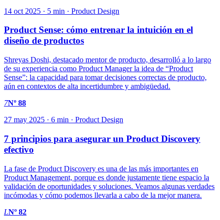
14 oct 2025 · 5 min · Product Design
Product Sense: cómo entrenar la intuición en el
diseño de productos
Shreyas Doshi, destacado mentor de producto, desarrolló a lo largo
de su experiencia como Product Manager la idea de “Product
Sense”: la capacidad para tomar decisiones correctas de producto,
aún en contextos de alta incertidumbre y ambigüedad.
7
Nº 88
27 may 2025 · 6 min · Product Design
7 principios para asegurar un Product Discovery
efectivo
La fase de Product Discovery es una de las más importantes en
Product Management, porque es donde justamente tiene espacio la
validación de oportunidades y soluciones. Veamos algunas verdades
incómodas y cómo podemos llevarla a cabo de la mejor manera.
L
Nº 82