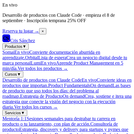
En vivo
Desarrollo de productos con Claude Code · empieza el 8 de
septiembre · Inscripción temprana 25% OFF
Reserva tu lugar
→
×
Cris Sánchez
Productos
▼
Somai
En vivo
Convierte documentación aburrida en
aprendizaje.
Orbital
Lista de espera
Crea un negocio digital desde tu
marca personal
Lumi
En vivo
Aprende Product Management en 5
min/día.
Ver todos los productos
→
Cursos
▼
Desarrollo de productos con Claude Code
En vivo
Convierte ideas en
productos que importan.
Product Fundamentals
On demand
Las bases
de producto que uso todos los días: del problema al
roadmap.
Estrategia de Producto
On demand
Crea, sostiene e itera una
estrategia que conecte la visión del negocio con la ejecución
diaria.
Ver todos los cursos
→
Servicios
▼
Mentoría 1:1
Sesiones semanales para destrabar tu carrera en
producto o tu lanzamiento, con plan de acción.
Consultoría de
producto
Estrategia, discovery y delivery para startups y pymes que